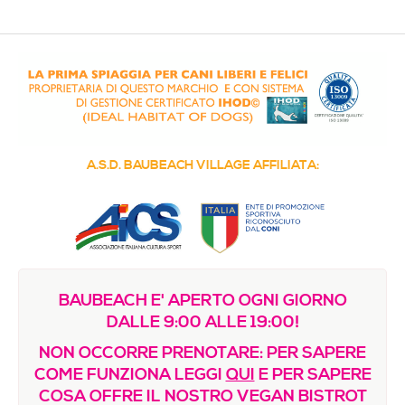
Media & Immagini
La nostra filosofia
Contatti / Dove siamo
Decalogo della Resilienza
COME FUNZIONA
A.S.D. BAUBEACH VILLAGE AFFILIATA:
Regolamento e Prezzi
Vuoi creare una sede?
FORMAZIONE
Le proposte del nostro Centro di Studi Etologici e
BAUBEACH E' APERTO OGNI GIORNO
Olistici
DALLE 9:00 ALLE 19:00!
Regolamenti e Registri
NON OCCORRE PRENOTARE: PER SAPERE
Sinergie, Comunicazione e Immagine
COME FUNZIONA LEGGI
QUI
E PER SAPERE
COSA OFFRE IL NOSTRO VEGAN BISTROT
Riconoscimenti e certificazioni