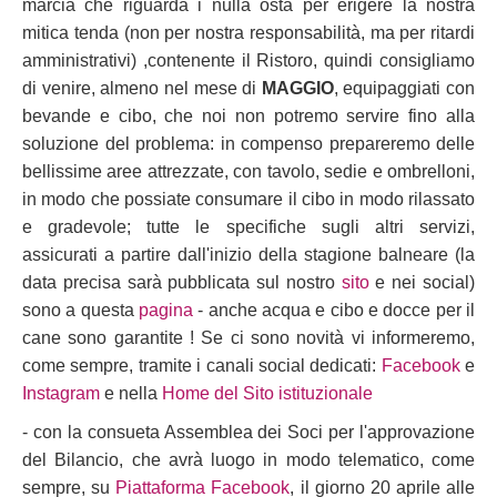
marcia che riguarda i nulla osta per erigere la nostra
mitica tenda (non per nostra responsabilità, ma per ritardi
amministrativi) ,contenente il Ristoro, quindi consigliamo
di venire, almeno nel mese di
MAGGIO
, equipaggiati con
bevande e cibo, che noi non potremo servire fino alla
soluzione del problema: in compenso prepareremo delle
bellissime aree attrezzate, con tavolo, sedie e ombrelloni,
in modo che possiate consumare il cibo in modo rilassato
e gradevole; tutte le specifiche sugli altri servizi,
assicurati a partire dall'inizio della stagione balneare (la
data precisa sarà pubblicata sul nostro
sito
e nei social)
sono a questa
pagina
- anche acqua e cibo e docce per il
cane sono garantite ! Se ci sono novità vi informeremo,
come sempre, tramite i canali social dedicati:
Facebook
e
Instagram
e nella
Home del Sito istituzionale
- con la consueta Assemblea dei Soci per l'approvazione
del Bilancio, che avrà luogo in modo telematico, come
sempre, su
Piattaforma Facebook
, il giorno 20 aprile alle