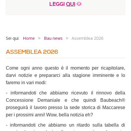
LEGGI
QUI
🐶
E-Book & Video IHOD©
ATTIVITA'
Programma Estate 2026
Sei qui:
Home
>
Bau news
>
Assemblea 2026
Il nostro vegan bistrot
Sportive
ASSEMBLEA 2026
Creative
Come ogni anno questo è il momento per ricapitolare,
Ultimi anni
darvi notizie e prepararci alla stagione imminente e lo
Performance
faremo in vari modi:
Orto sinergico
- informandoti che abbiamo ricevuto il rinnovo della
Concessione Demaniale e che quindi Baubeach®
proseguirà il lavoro presso la sede storica di Maccarese
per i prossimi anni! Wow, bella notizia eh?
- informandoti che abbiamo un ritardo sulla tabella di