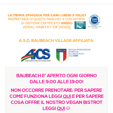
Media & Immagini
La nostra filosofia
Contatti / Dove siamo
Decalogo della Resilienza
COME FUNZIONA
A.S.D. BAUBEACH VILLAGE AFFILIATA:
Regolamento e Prezzi
Vuoi creare una sede?
FORMAZIONE
Le proposte del nostro Centro di Studi Etologici e
BAUBEACH E' APERTO OGNI GIORNO
Olistici
DALLE 9:00 ALLE 19:00!
Regolamenti e Registri
NON OCCORRE PRENOTARE: PER SAPERE
COME FUNZIONA LEGGI
QUI
E PER SAPERE
Sinergie, Comunicazione e Immagine
COSA OFFRE IL NOSTRO VEGAN BISTROT
Riconoscimenti e certificazioni
LEGGI
QUI
🐶