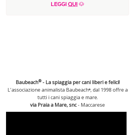
LEGGI
QUI
🐶
E-Book & Video IHOD©
ATTIVITA'
Programma Estate 2026
Il nostro vegan bistrot
Sportive
Creative
Ultimi anni
®
Baubeach
- La spiaggia per cani liberi e felici!
Performance
L'associazione animalista Baubeach
, dal 1998 offre a
®
Orto sinergico
tutti i cani spiaggia e mare.
via Praia a Mare, snc
- Maccarese