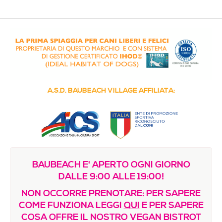
Media & Immagini
La nostra filosofia
Contatti / Dove siamo
Decalogo della Resilienza
COME FUNZIONA
A.S.D. BAUBEACH VILLAGE AFFILIATA:
Regolamento e Prezzi
Vuoi creare una sede?
FORMAZIONE
Le proposte del nostro Centro di Studi Etologici e
BAUBEACH E' APERTO OGNI GIORNO
Olistici
DALLE 9:00 ALLE 19:00!
Regolamenti e Registri
NON OCCORRE PRENOTARE: PER SAPERE
Sinergie, Comunicazione e Immagine
COME FUNZIONA LEGGI
QUI
E PER SAPERE
COSA OFFRE IL NOSTRO VEGAN BISTROT
Riconoscimenti e certificazioni