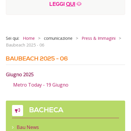
LEGGI
QUI
🐶
E-Book & Video IHOD©
ATTIVITA'
Programma Estate 2026
Sei qui:
Home
>
comunicazione
>
Press & Immagini
>
Il nostro vegan bistrot
Baubeach 2025 - 06
Sportive
BAUBEACH 2025 - 06
Creative
Ultimi anni
Giugno 2025
Performance
Metro Today - 19 Giugno
Orto sinergico
BACHECA
Bau News