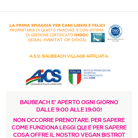
Media & Immagini
La nostra filosofia
Contatti / Dove siamo
Decalogo della Resilienza
COME FUNZIONA
A.S.D. BAUBEACH VILLAGE AFFILIATA:
Regolamento e Prezzi
Vuoi creare una sede?
FORMAZIONE
Le proposte del nostro Centro di Studi Etologici e
BAUBEACH E' APERTO OGNI GIORNO
Olistici
DALLE 9:00 ALLE 19:00!
Regolamenti e Registri
NON OCCORRE PRENOTARE: PER SAPERE
Sinergie, Comunicazione e Immagine
COME FUNZIONA LEGGI
QUI
E PER SAPERE
COSA OFFRE IL NOSTRO VEGAN BISTROT
Riconoscimenti e certificazioni