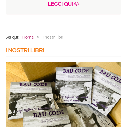
LEGGI
QUI
🐶
E-Book & Video IHOD©
ATTIVITA'
Programma Estate 2026
Sei qui:
Home
>
I nostri libri
Il nostro vegan bistrot
Sportive
I NOSTRI LIBRI
Creative
Ultimi anni
Performance
Orto sinergico