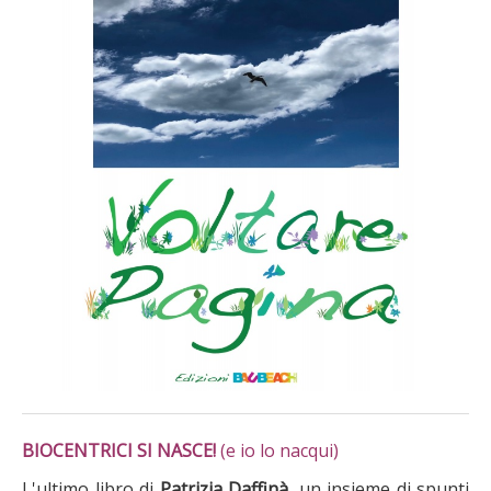
BIOCENTRICI SI NASCE!
(e io lo nacqui)
L'ultimo libro di
Patrizia Daffinà
, un insieme di spunti