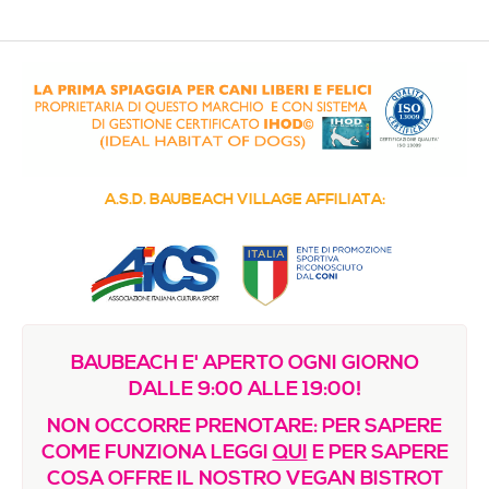
Media & Immagini
La nostra filosofia
Contatti / Dove siamo
Decalogo della Resilienza
COME FUNZIONA
A.S.D. BAUBEACH VILLAGE AFFILIATA:
Regolamento e Prezzi
Vuoi creare una sede?
FORMAZIONE
Le proposte del nostro Centro di Studi Etologici e
BAUBEACH E' APERTO OGNI GIORNO
Olistici
DALLE 9:00 ALLE 19:00!
Regolamenti e Registri
NON OCCORRE PRENOTARE: PER SAPERE
Sinergie, Comunicazione e Immagine
COME FUNZIONA LEGGI
QUI
E PER SAPERE
COSA OFFRE IL NOSTRO VEGAN BISTROT
Riconoscimenti e certificazioni