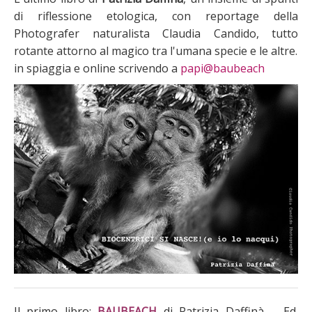
di riflessione etologica, con reportage della
Photografer naturalista Claudia Candido, tutto
rotante attorno al magico tra l'umana specie e le altre.
in spiaggia e online scrivendo a
papi@baubeach
Il primo libro:
BAUBEACH
di Patrizia Daffinà Ed.